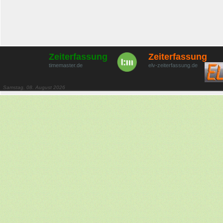
Zeiterfassung
Zeiterfassung
timemaster.de
elv-zeiterfassung.de
Samstag, 08. August 2026