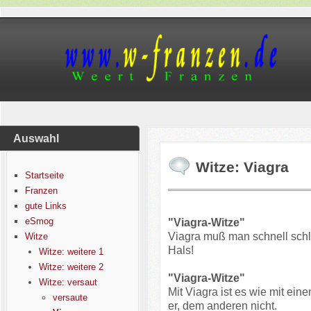
Auswahl
Witze: Viagra
Startseite
Franzen
gute Links
eSmog
"Viagra-Witze"
Viagra muß man schnell schl
Witze
Hals!
Witze: weitere 1
Witze: weitere 2
"Viagra-Witze"
Witze: versaut
Mit Viagra ist es wie mit ei
versaute
er, dem anderen nicht.