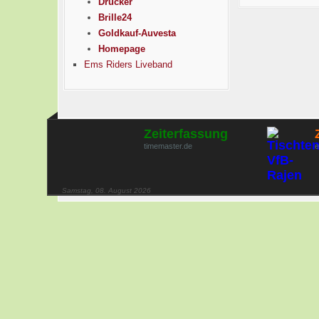
Drucker
Brille24
Goldkauf-Auvesta
Homepage
Ems Riders Liveband
Zeiterfassung
timemaster.de
e
Samstag, 08. August 2026