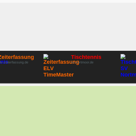
Zeiterfassung
Tischtennis
lv-zeiterfassung.de
sv-nortmoor.de