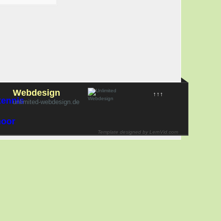
Webdesign
↑↑↑
unlimited-webdesign.de
Template designed by LernVid.com