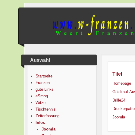
Auswahl
Titel
Startseite
Franzen
Homepage
gute Links
Goldkauf-Au
eSmog
Brille24
Witze
Druckerpatr
Tischtennis
Zeiterfassung
Joomla
Infos
Joomla